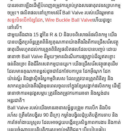
បានរចនាឡើងដើម្បីបំពេញតម្រូវការគ្រប់គ្រងសារធាតុរាវឧស្សាហកម្ម
ចម្រុះ។ ផលិតផលនៅក្រោមស៊េរី Ball Valve របស់យើងរួមមាន
សន្ទះបិទបើកខ្សែដែក
,
Wire Buckle Ball Valve
ហើយដូច្នេះ
នៅលើ។
ជាមួយនឹងជាង 15 ឆ្នាំនៃ R & D និងបទពិសោធន៍ផលិតកម្ម យើង
បានបង្កើតប្រព័ន្ធត្រួតពិនិត្យគុណភាពយ៉ាងតឹងរឹងពីការជ្រើសរើសវត្ថុ
ធាតុដើមរហូតដល់ការត្រួតពិនិត្យផលិតផលដែលបានបញ្ចប់ ដោយ
ធានាថា Ball Valve នីមួយៗមានដំណើរការផ្សាភ្ជាប់ដ៏ល្អឥតខ្ចោះ
ធន់នឹងច្រេះ និងជីវិតសេវាកម្មបានយូរ។ យើងជ្រើសរើសវត្ថុធាតុដើម
ដែលមានគុណភាពខ្ពស់ដូចជាដែកថែបកាបូន ដែកអ៊ីណុក ដែក
យ៉ាន់ស្ព័រ និងផ្លាស្ទិចវិស្វកម្មពិសេស ដែលត្រូវបានត្រួតពិនិត្យ និង
សាកល្បងយ៉ាងតឹងរ៉ឹងមុនពេលចូលទៅក្នុងខ្សែសង្វាក់ផលិតកម្ម ដើម្បី
ធានាថាការអនុវត្តសម្ភារៈត្រូវនឹងតម្រូវការការរចនា និងស្តង់ដារ
អន្តរជាតិ។
Ball Valve របស់យើងមានរចនាសម្ព័ន្ធបង្រួម ការបើក និងបិទ
រហ័ស (ត្រឹមតែបង្វិល 90 ដឺក្រេ) កម្លាំងបង្វិលជុំប្រតិបត្តិការទាប និង
ការថែទាំងាយស្រួល ដែលអាចជួយបង្កើនប្រសិទ្ធភាពការងារ និងកាត់
បន្ថយចំណាយប្រតិបត្តិការសម្រាប់អតិថិជន។ បើប្រៀបធៀប