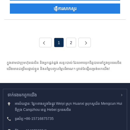
ផ្ញើការសាកសួរ
1
2
ក្នុងនាមជាក្រុមហ៊ុនផលិត និងអ្នកផ្គត់ផ្គង់ សន្ទះបាល់ ដែលអាចទុកចិត្តបាននៅក្នុងប្រទេសចិន
យើងមានជម្រើសផ្ទាល់ខ្លួន និងតម្លៃបញ្ចុះតម្លៃបរិមាណ។ គ្រាន់តែផ្ញើសម្រង់មកយើង!
ទាក់ទង​មក​ពួក​យើង
អាស័យដ្ឋាន: ផ្នែកខាងត្បូងនៃផ្លូវ Weiyi ស្រុក Huanxi ស្រុកស្វយ័ត Mengcun Hui
ទីក្រុង Cangzhou ខេត្ត Hebei ប្រទេសចិន
ទូរស័ព្ទ:
+86-15716875735