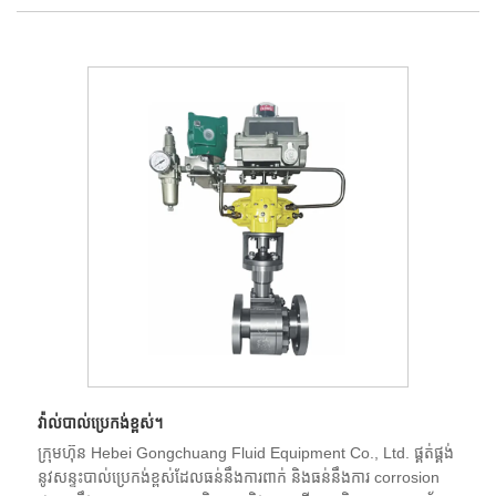
វ៉ាល់បាល់ប្រេកង់ខ្ពស់។
ក្រុមហ៊ុន Hebei Gongchuang Fluid Equipment Co., Ltd. ផ្គត់ផ្គង់
នូវសន្ទះបាល់ប្រេកង់ខ្ពស់ដែលធន់នឹងការពាក់ និងធន់នឹងការ corrosion