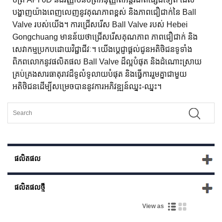
បង្ហាញយ៉ាងពេញលេញនូវគុណភាពខ្ពស់ និងភាពជឿជាក់នៃ Ball
Valve របស់យើង។ ការជ្រើសរើស Ball Valve របស់ Hebei
Gongchuang មានន័យថាជ្រើសរើសគុណភាព ភាពជឿជាក់ និង
សេវាកម្មប្រកបដោយវិជ្ជាជីវៈ។ យើងប្តេជ្ញាផ្តល់ជូនអតិថិជនទូទាំង
ពិភពលោកនូវផលិតផល Ball Valve ដ៏ល្អបំផុត និងដំណោះស្រាយ
គ្រប់គ្រងសារធាតុរាវដ៏ទូលំទូលាយបំផុត និងធ្វើការរួមគ្នាជាមួយ
អតិថិជនដើម្បីសម្រេចបាននូវការអភិវឌ្ឍន៍ឈ្នះ-ឈ្នះ។
ផលិតផល
ផលិតផល​ថ្មី
View as