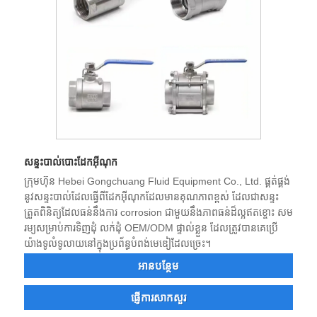
សន្ទះបាល់បោះដែកអ៊ីណុក
ក្រុមហ៊ុន Hebei Gongchuang Fluid Equipment Co., Ltd. ផ្គត់ផ្គង់
នូវសន្ទះបាល់ដែលធ្វើពីដែកអ៊ីណុកដែលមានគុណភាពខ្ពស់ ដែលជាសន្ទះ
ត្រួតពិនិត្យដែលធន់នឹងការ corrosion ជាមួយនឹងភាពធន់ដ៏ល្អឥតខ្ចោះ សម
រម្យសម្រាប់ការទិញដុំ លក់ដុំ OEM/ODM ផ្ទាល់ខ្លួន ដែលត្រូវបានគេប្រើ
យ៉ាងទូលំទូលាយនៅក្នុងប្រព័ន្ធបំពង់មេឌៀដែលច្រេះ។
អាន​បន្ថែម
ផ្ញើការសាកសួរ