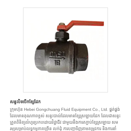
សន្ទះបិទបើកខ្សែដែក
ក្រុមហ៊ុន Hebei Gongchuang Fluid Equipment Co., Ltd. ផ្គត់ផ្គង់
ដែលមានគុណភាពខ្ពស់ សន្ទះបាល់ដែលមានខ្សែស្រឡាយដែក ដែលជាសន្ទះ
ត្រួតពិនិត្យលំហូរប្រកបដោយវិជ្ជាជីវៈជាមួយនឹងការតភ្ជាប់ខ្សែស្រឡាយ សម
រម្យសម្រាប់លទ្ធកម្មភាគច្រើន លក់ដុំ ការបញ្ជាទិញតាមតម្រូវការ និងការនាំ