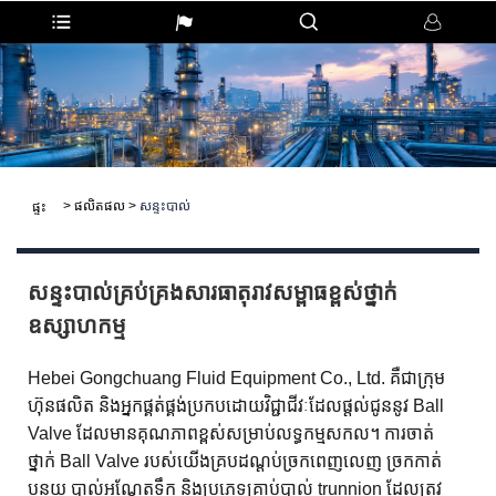
>
ផលិតផល
>
សន្ទះបាល់
ផ្ទះ
សន្ទះបាល់គ្រប់គ្រងសារធាតុរាវសម្ពាធខ្ពស់ថ្នាក់
ឧស្សាហកម្ម
Hebei Gongchuang Fluid Equipment Co., Ltd. គឺជាក្រុម
ហ៊ុនផលិត និងអ្នកផ្គត់ផ្គង់ប្រកបដោយវិជ្ជាជីវៈដែលផ្តល់ជូននូវ Ball
Valve ដែលមានគុណភាពខ្ពស់សម្រាប់លទ្ធកម្មសកល។ ការចាត់
ថ្នាក់ Ball Valve របស់យើងគ្របដណ្តប់ច្រកពេញលេញ ច្រកកាត់
បន្ថយ បាល់អណ្តែតទឹក និងប្រភេទគ្រាប់បាល់ trunnion ដែលត្រូវ