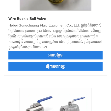
Wire Buckle Ball Valve
Hebei Gongchuang Fluid Equipment Co., Ltd. ផ្គត់ផ្គង់វ៉ាល់បាល់
ខ្សែដែលមានគុណភាពខ្ពស់ ដែលជាសន្ទះគ្រប់គ្រងដោយដៃដែលមានជំនាញ
វិជ្ជាជីវៈសម្រាប់ការគ្រប់គ្រងការបិទបើក សមរម្យសម្រាប់លទ្ធកម្មភាគច្រើន
ការលក់ដុំ និងការបញ្ជាទិញតាមតម្រូវការ ដែលប្រើប្រាស់យ៉ាងទូលំទូលាយនៅ
ក្នុងប្រព័ន្ធបំពង់តូច និងមធ្យម។
អាន​បន្ថែម
ផ្ញើការសាកសួរ