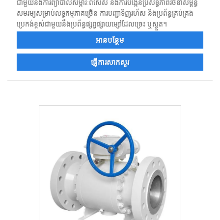
ជាមួយនឹងការព្យាបាលសម្ភារៈពិសេស និងការបង្កើនប្រសិទ្ធភាពរចនាសម្ព័ន្ធ
សមរម្យសម្រាប់លទ្ធកម្មភាគច្រើន ការបញ្ជាទិញរហ័ស និងប្រព័ន្ធគ្រប់គ្រង
ប្រេកង់ខ្ពស់ជាមួយនឹងប្រព័ន្ធផ្សព្វផ្សាយម្សៅដែលច្រេះ ឬស្ងួត។
អាន​បន្ថែម
ផ្ញើការសាកសួរ