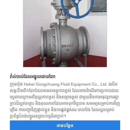
វ៉ាល់បាល់ដែលអង្គុយដោយដែក
ក្រុមហ៊ុន Hebei Gongchuang Fluid Equipment Co., Ltd. ផលិត
សន្ទះបិទបើកដែកដែលមានសមត្ថភាពខ្ពស់ ដែលអាចដំណើរការប្រកបដោយ
ស្ថេរភាពក្រោមសីតុណ្ហភាពខ្ពស់ និងសម្ពាធខ្ពស់ ជាមួយនឹងការអនុវត្តការផ្សា
ភ្ជាប់ដ៏ល្អឥតខ្ចោះ និងគុណភាពដែលអាចទុកចិត្តបាន សមរម្យសម្រាប់ការទិញ
ច្រើន ការបញ្ជាទិញផ្ទាល់ខ្លួន និងការផ្គត់ផ្គង់រយៈពេលវែង ដែលល្អសម្រាប់
ប្រព័ន្ធបំពង់បង្ហូរឧស្សាហកម្មដ៏អាក្រក់។
អាន​បន្ថែម