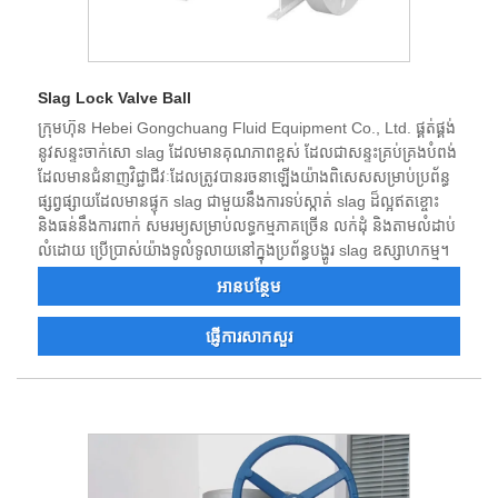
Slag Lock Valve Ball
ក្រុមហ៊ុន Hebei Gongchuang Fluid Equipment Co., Ltd. ផ្គត់ផ្គង់
នូវសន្ទះចាក់សោ slag ដែលមានគុណភាពខ្ពស់ ដែលជាសន្ទះគ្រប់គ្រងបំពង់
ដែលមានជំនាញវិជ្ជាជីវៈដែលត្រូវបានរចនាឡើងយ៉ាងពិសេសសម្រាប់ប្រព័ន្ធ
ផ្សព្វផ្សាយដែលមានផ្ទុក slag ជាមួយនឹងការទប់ស្កាត់ slag ដ៏ល្អឥតខ្ចោះ
និងធន់នឹងការពាក់ សមរម្យសម្រាប់លទ្ធកម្មភាគច្រើន លក់ដុំ និងតាមលំដាប់
លំដោយ ប្រើប្រាស់យ៉ាងទូលំទូលាយនៅក្នុងប្រព័ន្ធបង្ហូរ slag ឧស្សាហកម្ម។
អាន​បន្ថែម
ផ្ញើការសាកសួរ