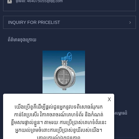
អ៊ីមែល:
464075055@qq.com
INQUIRY FOR PRICELIST
ព័ត៌មានចុងក្រោយ
សេណារីយ៉ូដែលអាចអនុវត្តបាននៃសន្ទះមេអំបៅ។
X
2026/02/04
យើងប្រើខូគីដើម្បីផ្តល់ជូនអ្នកនូវបទពិសោធន៍រុករក
សន្ទះមេអំបៅគឺសមរម្យសម្រាប់ការគ្រប់គ្រងលំហូរ។ ដោយសារតែការបាត់បង់សម្ពាធដ៏
កាន់តែប្រសើរ វិភាគចរាចរណ៍គេហទំព័រ និងកំណត់
សំខាន់នៃសន្ទះមេអំបៅនៅក្នុងបំពង់បង្ហូរប្រេង កម្លាំងរបស់...
ខ្លឹមសារផ្ទាល់ខ្លួន។ តាមរយៈការប្រើប្រាស់គេហទំព័រនេះ
អ្នកយល់ព្រមចំពោះការប្រើប្រាស់ខូឃីរបស់យើង។
គោលការណ៍ឯកជនភាព