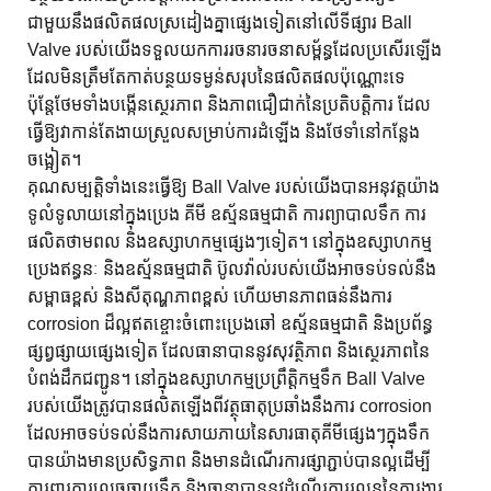
ជាមួយនឹងផលិតផលស្រដៀងគ្នាផ្សេងទៀតនៅលើទីផ្សារ Ball
Valve របស់យើងទទួលយកការរចនារចនាសម្ព័ន្ធដែលប្រសើរឡើង
ដែលមិនត្រឹមតែកាត់បន្ថយទម្ងន់សរុបនៃផលិតផលប៉ុណ្ណោះទេ
ប៉ុន្តែថែមទាំងបង្កើនស្ថេរភាព និងភាពជឿជាក់នៃប្រតិបត្តិការ ដែល
ធ្វើឱ្យវាកាន់តែងាយស្រួលសម្រាប់ការដំឡើង និងថែទាំនៅកន្លែង
ចង្អៀត។
គុណសម្បត្តិទាំងនេះធ្វើឱ្យ Ball Valve របស់យើងបានអនុវត្តយ៉ាង
ទូលំទូលាយនៅក្នុងប្រេង គីមី ឧស្ម័នធម្មជាតិ ការព្យាបាលទឹក ការ
ផលិតថាមពល និងឧស្សាហកម្មផ្សេងៗទៀត។ នៅក្នុងឧស្សាហកម្ម
ប្រេងឥន្ធនៈ និងឧស្ម័នធម្មជាតិ ប៊ូលវ៉ាល់របស់យើងអាចទប់ទល់នឹង
សម្ពាធខ្ពស់ និងសីតុណ្ហភាពខ្ពស់ ហើយមានភាពធន់នឹងការ
corrosion ដ៏ល្អឥតខ្ចោះចំពោះប្រេងឆៅ ឧស្ម័នធម្មជាតិ និងប្រព័ន្ធ
ផ្សព្វផ្សាយផ្សេងទៀត ដែលធានាបាននូវសុវត្ថិភាព និងស្ថេរភាពនៃ
បំពង់ដឹកជញ្ជូន។ នៅក្នុងឧស្សាហកម្មប្រព្រឹត្តិកម្មទឹក Ball Valve
របស់យើងត្រូវបានផលិតឡើងពីវត្ថុធាតុប្រឆាំងនឹងការ corrosion
ដែលអាចទប់ទល់នឹងការសាយភាយនៃសារធាតុគីមីផ្សេងៗក្នុងទឹក
បានយ៉ាងមានប្រសិទ្ធភាព និងមានដំណើរការផ្សាភ្ជាប់បានល្អដើម្បី
ការពារការលេចធ្លាយទឹក និងធានាបាននូវដំណើរការរលូននៃការងារ