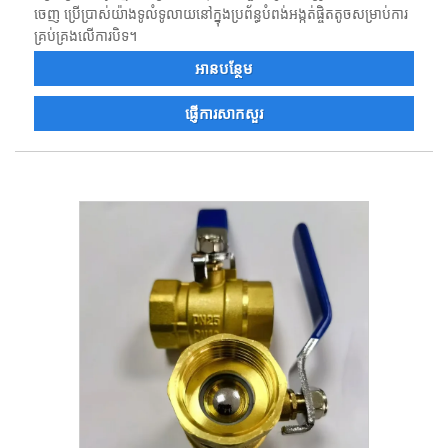
ចេញ ប្រើប្រាស់យ៉ាងទូលំទូលាយនៅក្នុងប្រព័ន្ធបំពង់អង្កត់ផ្ចិតតូចសម្រាប់ការ
គ្រប់គ្រងលើការបិទ។
អាន​បន្ថែម
ផ្ញើការសាកសួរ