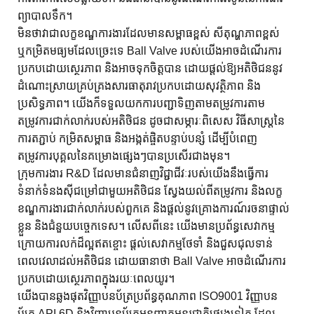
ព្យាបាលទឹក។
មិនថាវាជាលក្ខខណ្ឌការងារដែលមានសម្ពាធខ្ពស់ សីតុណ្ហភាពខ្ពស់
ឬកម្រិតមធ្យមដែលច្រេះទេ Ball Valve របស់យើងអាចដំណើរការ
ប្រកបដោយស្ថេរភាព និងអាចទុកចិត្តបាន ដោយផ្តល់ឱ្យអតិថិជននូវ
ដំណោះស្រាយគ្រប់គ្រងសារធាតុរាវប្រកបដោយសុវត្ថិភាព និង
ប្រសិទ្ធភាព។ យើងក៏ទទួលយកការបញ្ជាទិញតាមតម្រូវការតាម
តម្រូវការជាក់លាក់របស់អតិថិជន ដូចជាសម្ភារៈពិសេស វិធីសាស្រ្តនៃ
ការតភ្ជាប់ កម្រិតសម្ពាធ និងអង្កត់ផ្ចិតបន្ទាប់បន្សំ ដើម្បីបំពេញ
តម្រូវការបុគ្គលនៃគម្រោងផ្សេងៗបានប្រសើរជាងមុន។
ក្រុមការងារ R&D ដែលមានជំនាញវិជ្ជាជីវៈរបស់យើងនឹងធ្វើការ
ទំនាក់ទំនងស៊ីជម្រៅជាមួយអតិថិជន ស្វែងយល់ពីតម្រូវការ និងលក្ខ
ខណ្ឌការងារជាក់លាក់របស់ពួកគេ និងផ្តល់នូវគ្រោងការណ៍រចនាផ្ទាល់
ខ្លួន និងជំនួយបច្ចេកទេស។ លើសពីនេះ យើងមានប្រព័ន្ធសេវាកម្ម
ក្រោយការលក់ដ៏ល្អឥតខ្ចោះ ផ្តល់សេវាកម្មថែទាំ និងជួសជុលទាន់
ពេលវេលាដល់អតិថិជន ដោយធានាថា Ball Valve អាចដំណើរការ
ប្រកបដោយស្ថេរភាពក្នុងរយៈពេលយូរ។
យើងបានឆ្លងផុតវិញ្ញាបនប័ត្រប្រព័ន្ធគុណភាព ISO9001 វិញ្ញាបន
ប័ត្រ API 6D និងវិញ្ញាបនប័ត្រអនុញ្ញាតអន្តរជាតិផ្សេងទៀត ដែល