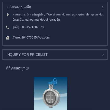
ទាក់ទង​មក​ពួក​យើង
អាស័យដ្ឋាន: ផ្នែកខាងត្បូងនៃផ្លូវ Weiyi ស្រុក Huanxi ស្រុកស្វយ័ត Mengcun Hui
ទីក្រុង Cangzhou ខេត្ត Hebei ប្រទេសចិន
ទូរស័ព្ទ:
+86-15716875735
អ៊ីមែល:
464075055@qq.com
INQUIRY FOR PRICELIST
ព័ត៌មានចុងក្រោយ