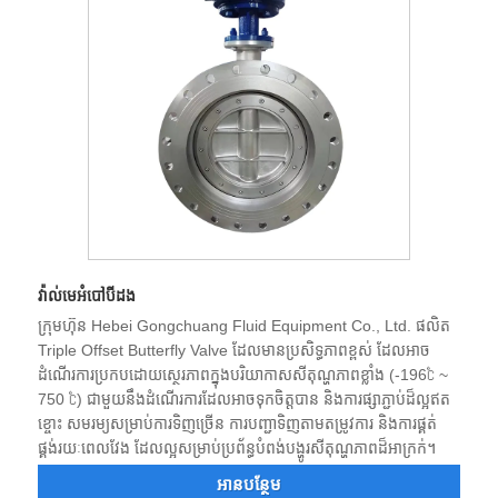
វ៉ាល់មេអំបៅបីដង
ក្រុមហ៊ុន Hebei Gongchuang Fluid Equipment Co., Ltd. ផលិត
Triple Offset Butterfly Valve ដែលមានប្រសិទ្ធភាពខ្ពស់ ដែលអាច
ដំណើរការប្រកបដោយស្ថេរភាពក្នុងបរិយាកាសសីតុណ្ហភាពខ្លាំង (-196℃ ~
750 ℃) ជាមួយនឹងដំណើរការដែលអាចទុកចិត្តបាន និងការផ្សាភ្ជាប់ដ៏ល្អឥត
ខ្ចោះ សមរម្យសម្រាប់ការទិញច្រើន ការបញ្ជាទិញតាមតម្រូវការ និងការផ្គត់
ផ្គង់រយៈពេលវែង ដែលល្អសម្រាប់ប្រព័ន្ធបំពង់បង្ហូរសីតុណ្ហភាពដ៏អាក្រក់។
អាន​បន្ថែម