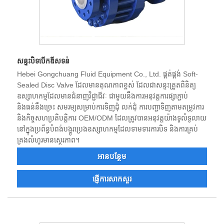
សន្ទះបិទបើកឌីសទន់
Hebei Gongchuang Fluid Equipment Co., Ltd. ផ្គត់ផ្គង់ Soft-
Sealed Disc Valve ដែលមានគុណភាពខ្ពស់ ដែលជាសន្ទះត្រួតពិនិត្យ
ឧស្សាហកម្មដែលមានជំនាញវិជ្ជាជីវៈ ជាមួយនឹងការអនុវត្តការផ្សាភ្ជាប់
និងធន់នឹងច្រេះ សមរម្យសម្រាប់ការទិញដុំ លក់ដុំ ការបញ្ជាទិញតាមតម្រូវការ
និងកិច្ចសហប្រតិបត្តិការ OEM/ODM ដែលត្រូវបានអនុវត្តយ៉ាងទូលំទូលាយ
នៅក្នុងប្រព័ន្ធបំពង់បង្ហូរប្រេងឧស្សាហកម្មដែលទាមទារការបិទ និងការគ្រប់
គ្រងលំហូរមានស្ថេរភាព។
អាន​បន្ថែម
ផ្ញើការសាកសួរ