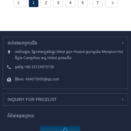
1
2
3
4
5
7
...
ទាក់ទង​មក​ពួក​យើង
អាស័យដ្ឋាន: ផ្នែកខាងត្បូងនៃផ្លូវ Weiyi ស្រុក Huanxi ស្រុកស្វយ័ត Mengcun Hui
ទីក្រុង Cangzhou ខេត្ត Hebei ប្រទេសចិន
ទូរស័ព្ទ:
+86-15716875735
អ៊ីមែល:
464075055@qq.com
INQUIRY FOR PRICELIST
ព័ត៌មានចុងក្រោយ