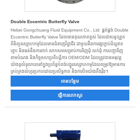
Double Eccentric Butterfly Valve
Hebei Gongchuang Fluid Equipment Co., Ltd. ផ្គត់ផ្គង់ Double
Eccentric Butterfly Valve ដែលមានគុណភាពខ្ពស់ ដែលជាសន្ទះត្រួត
ពិនិត្យឧស្សាហកម្មដែលមានជំនាញវិជ្ជាជីវៈជាមួយនឹងការផ្សាភ្ជាប់ដ៏ល្អឥត
ខ្ចោះ និងធន់នឹងការពាក់ សាកសមសម្រាប់ការទិញដុំ លក់ដុំ ការបញ្ជាទិញ
តាមបំណង និងកិច្ចសហប្រតិបត្តិការ OEM/ODM ដែលត្រូវបានអនុវត្ត
យ៉ាងទូលំទូលាយនៅក្នុងប្រព័ន្ធបំពង់បង្ហូរឧស្សាហកម្មដែលតម្រូវឱ្យមានការ
គ្រប់គ្រងលំហូរប្រកបដោយប្រសិទ្ធភាព និងការបិទយ៉ាងតឹងរ៉ឹង។
អាន​បន្ថែម
ផ្ញើការសាកសួរ