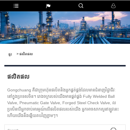
>
ផលិតផល
ផ្ទះ
ផលិតផល
Gongchuang គឺជាក្រុមហ៊ុនផលិតនិងអ្នកផ្គត់ផ្គង់ដែលមានជំនាញវិជ្ជាជីវៈ
នៅក្នុងប្រទេសចិន។ រោងចក្ររបស់យើងមានផ្គត់ផ្គង់ Fully Welded Ball
Valve, Pneumatic Gate Valve, Forged Steel Check Valve, ល
ប្រសិនបើអ្នកចាប់អារម្មណ៍លើផលិតផលរបស់យើង អ្នកអាចសាកសួរឥឡូវនេះ
ហើយយើងនឹងឆ្លើយតបវិញភ្លាមៗ។