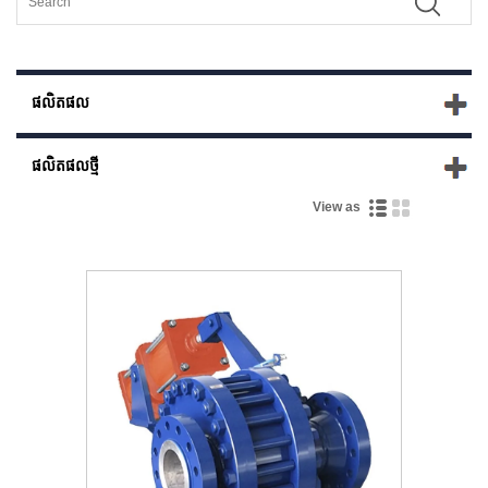
ផលិតផល
ផលិតផល​ថ្មី
View as