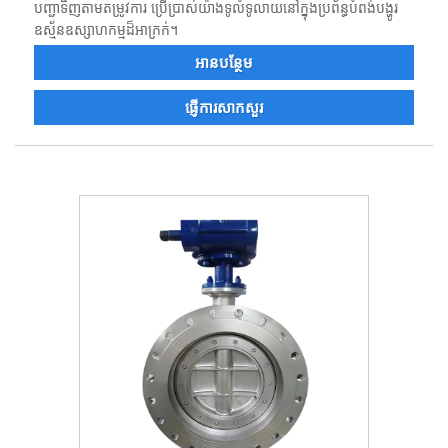
បញ្ជាទិញតាមតម្រូវការ ប្រើប្រាស់យ៉ាងទូលំទូលាយនៅក្នុងប្រព័ន្ធបំពង់បង្ហូរ
ឧស្ម័នឧស្សាហកម្មដ៏អាក្រក់។
អាន​បន្ថែម
ផ្ញើការសាកសួរ