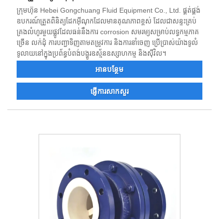
ក្រុមហ៊ុន Hebei Gongchuang Fluid Equipment Co., Ltd. ផ្គត់ផ្គង់
ឧបករណ៍ត្រួតពិនិត្យដែកអ៊ីណុកដែលមានគុណភាពខ្ពស់ ដែលជាសន្ទះគ្រប់
គ្រងលំហូរមួយផ្លូវដែលធន់នឹងការ corrosion សមរម្យសម្រាប់លទ្ធកម្មភាគ
ច្រើន លក់ដុំ ការបញ្ជាទិញតាមតម្រូវការ និងការនាំចេញ ប្រើប្រាស់យ៉ាងទូលំ
ទូលាយនៅក្នុងប្រព័ន្ធបំពង់បង្ហូរឧស្ម័នឧស្សាហកម្ម និងស៊ីវិល។
អាន​បន្ថែម
ផ្ញើការសាកសួរ