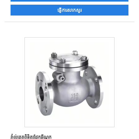
ផ្ញើការសាកសួរ
វ៉ាល់ត្រួតពិនិត្យដែកអ៊ីណុក