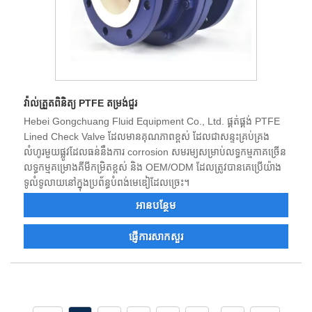
វ៉ាល់ត្រួតពិនិត្យ PTFE តម្រង់ជួរ
Hebei Gongchuang Fluid Equipment Co., Ltd. ផ្គត់ផ្គង់ PTFE
Lined Check Valve ដែលមានគុណភាពខ្ពស់ ដែលជាសន្ទះគ្រប់គ្រង
លំហូរមួយផ្លូវដែលធន់នឹងការ corrosion សមរម្យសម្រាប់លទ្ធកម្មភាគច្រើន
លទ្ធកម្មគម្រោងគីមីកម្រិតខ្ពស់ និង OEM/ODM ដែលត្រូវបានគេប្រើយ៉ាង
ទូលំទូលាយនៅក្នុងប្រព័ន្ធបំពង់មេឌៀដែលច្រេះ។
អាន​បន្ថែម
ផ្ញើការសាកសួរ