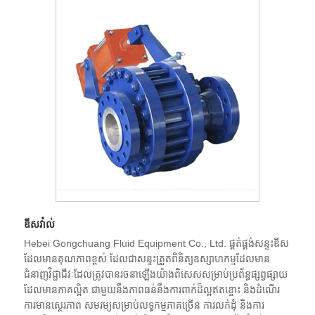
ឌីសវ៉ាល់
Hebei Gongchuang Fluid Equipment Co., Ltd. ផ្គត់ផ្គង់សន្ទះឌីស
ដែលមានគុណភាពខ្ពស់ ដែលជាសន្ទះត្រួតពិនិត្យឧស្សាហកម្មដែលមាន
ជំនាញវិជ្ជាជីវៈដែលត្រូវបានរចនាឡើងយ៉ាងពិសេសសម្រាប់ប្រព័ន្ធផ្សព្វផ្សាយ
ដែលមានភាគល្អិត ជាមួយនឹងភាពធន់នឹងការពាក់ដ៏ល្អឥតខ្ចោះ និងដំណើរ
ការមានស្ថេរភាព សមរម្យសម្រាប់លទ្ធកម្មភាគច្រើន ការលក់ដុំ និងការ