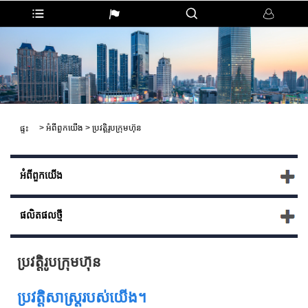
>
អំពីពួកយើង
>
ប្រវត្តិរូបក្រុមហ៊ុន
ផ្ទះ
អំពីពួកយើង
ផលិតផល​ថ្មី
ប្រវត្តិរូបក្រុមហ៊ុន
ប្រវត្តិសាស្រ្តរបស់យើង។