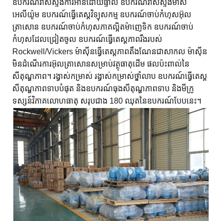
ឧបករណ៍វាស់ស្ទង់ការអានដោយផ្ទាល់ ឧបករណ៍វាស់ស្ទង់ម៉ាស់
អេលីយ៉ូម ឧបករណ៍ធ្វើតេស្តវិទ្យុសកម្ម ឧបករណ៍ចាប់កំហុសអ៊ុល
ត្រាសោន ឧបករណ៍ចាប់កំហុសភាគល្អិតម៉ាញេទិក ឧបករណ៍ចាប់
កំហុសដែលជ្រៀតចូល ឧបករណ៍ធ្វើតេស្តភាពរឹងរបស់
Rockwell/Vickers ម៉ាស៊ីនធ្វើតេស្តភាពតឹងណែនជាសាកល ម៉ាស៊ីន
មិនដំណើរការអ៊ុលត្រាសោនសម្រាប់វត្ថុធាតុដើម ផលប៉ះពាល់នៃ
សីតុណ្ហភាព។ រង្វាស់កម្រាស់ រង្វាស់កម្រាស់ថ្នាំលាប ឧបករណ៍ធ្វើតេស្ត
សីតុណ្ហភាពទាបបំផុត និងឧបករណ៍ធុងសីតុណ្ហភាពទាប និងមីក្រូ
ទស្សន៍វិភាគលោហធាតុ សរុបជាង 180 ឈុតនៃឧបករណ៍បែបនេះ។