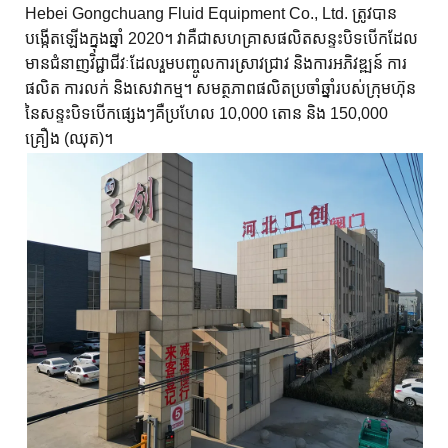
Hebei Gongchuang Fluid Equipment Co., Ltd. ត្រូវបាន
បង្កើតឡើងក្នុងឆ្នាំ 2020។ វាគឺជាសហគ្រាសផលិតសន្ទះបិទបើកដែល
មានជំនាញវិជ្ជាជីវៈដែលរួមបញ្ចូលការស្រាវជ្រាវ និងការអភិវឌ្ឍន៍ ការ
ផលិត ការលក់ និងសេវាកម្ម។ សមត្ថភាពផលិតប្រចាំឆ្នាំរបស់ក្រុមហ៊ុន
នៃសន្ទះបិទបើកផ្សេងៗគឺប្រហែល 10,000 តោន និង 150,000
គ្រឿង (ឈុត)។