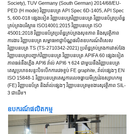
Society), TUV Germany (South German) 2014/68/EU-
PED (H mode) វិញ្ញាបនបត្រ API Spec 6D-1405, API Spec
5, 600-018 ផ្សេងទៀត វិញ្ញាបនបត្រវិញ្ញាបនបត្រ វិញ្ញាបនប័ត្រប្រព័ន្ធ
គ្រប់គ្រងបរិស្ថាន ISO14001:2015 វិញ្ញាបនបត្រ ISO
45001:2018 វិញ្ញាបនប័ត្រប្រព័ន្ធគ្រប់គ្រងសុខភាព និងសុវត្ថិភាព
ការងារ វិញ្ញាបនបត្រ សម្ពាធអាជ្ញាប័ណ្ណផលិតឧបករណ៍ពិសេស
វិញ្ញាបនបត្រ TS (TS-2710342-2021) ប្រព័ន្ធគ្រប់គ្រងការវាស់វែង
វិញ្ញាបនបត្របញ្ជាក់វិញ្ញាបនបត្រ វិញ្ញាបនបត្រ APIFA 60 ផ្សេងទៀត
ភាពធន់នឹងភ្លើង API6 វ៉ាល់ API6 ។ 624 ជាមួយនឹងវិញ្ញាបនបត្រ
តេស្តប្រភេទសន្ទះបិទបើកការវេចខ្ចប់ FE graphite, វ៉ាល់ផ្សេងៗ EN
ISO 15848-1 វិញ្ញាបនបត្រតេស្តការលេចធ្លាយមីក្រូវ៉េវឧស្សាហកម្ម
(FE) វិញ្ញាបនប័ត្រ និងវ៉ាល់ផ្សេងៗ វិញ្ញាបនបត្រមុខងារសុវត្ថិភាព SIL-
3 ជាដើម។
ឧបករណ៍ផលិតកម្ម