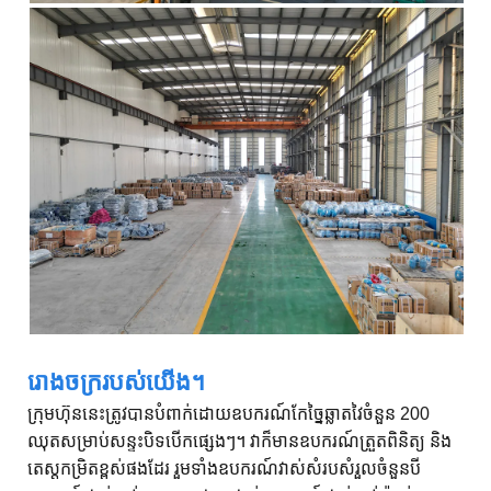
រោងចក្ររបស់យើង។
ក្រុមហ៊ុននេះត្រូវបានបំពាក់ដោយឧបករណ៍កែច្នៃឆ្លាតវៃចំនួន 200
ឈុតសម្រាប់សន្ទះបិទបើកផ្សេងៗ។ វាក៏មានឧបករណ៍ត្រួតពិនិត្យ និង
តេស្តកម្រិតខ្ពស់ផងដែរ រួមទាំងឧបករណ៍វាស់សំរបសំរួលចំនួនបី