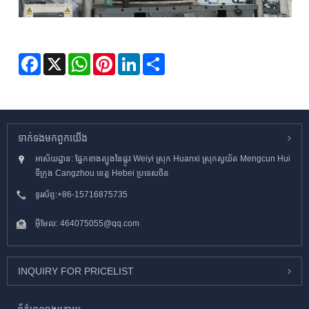
Facebook
X
WhatsApp
Pinterest
LinkedIn
Share
ទាក់ទង​មក​ពួក​យើង
អាស័យដ្ឋាន: ផ្នែកខាងត្បូងនៃផ្លូវ Weiyi ស្រុក Huanxi ស្រុកស្វយ័ត Mengcun Hui
ទីក្រុង Cangzhou ខេត្ត Hebei ប្រទេសចិន
ទូរស័ព្ទ:
+86-15716875735
អ៊ីមែល:
464075055@qq.com
INQUIRY FOR PRICELIST