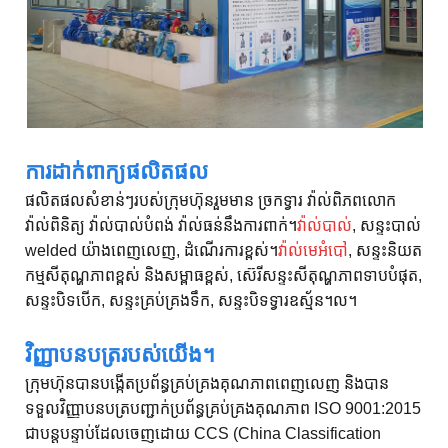
ការដាក់ពាក្យផលិតផល
ផលិតផលសំខាន់ៗរបស់ក្រុមហ៊ុនរួមមាន ច្រកទ្វារ វ៉ាល់ពិភពលោក
វ៉ាល់ពិនិត្យ វ៉ាល់បាល់បំពង់ វ៉ាល់ធន់នឹងការពាក់។
វ៉ាល់បាល់
, សន្ទះបាល់
welded យ៉ាងពេញលេញ, ដំណើរការខ្ពស់។
វ៉ាល់មេអំបៅ
, សន្ទះនិយត
កម្មសីតុណ្ហភាពខ្ពស់ និងសម្ពាធខ្ពស់, ស៊េរីសន្ទះសីតុណ្ហភាពទាបបំផុត,
សន្ទះបិទបើក, សន្ទះគ្រប់គ្រងទឹក, សន្ទះបិទទ្វារឧស្ម័ន។ល។
វិញ្ញាបនបត្ររបស់យើង។
ក្រុមហ៊ុនបានបង្កើតប្រព័ន្ធគ្រប់គ្រងគុណភាពពេញលេញ និងបាន
ទទួលវិញ្ញាបនបត្របញ្ជាក់ប្រព័ន្ធគ្រប់គ្រងគុណភាព ISO 9001:2015
ជាបន្តបន្ទាប់ដែលចេញដោយ CCS (China Classification